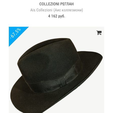
COLLEZIONI РЕГЛАН
Ais Collezioni (Аис коллезиони)
4 162 руб.
-67,5%