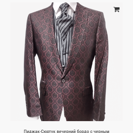
Пиджак-Сюртук вечерний бордо с черным